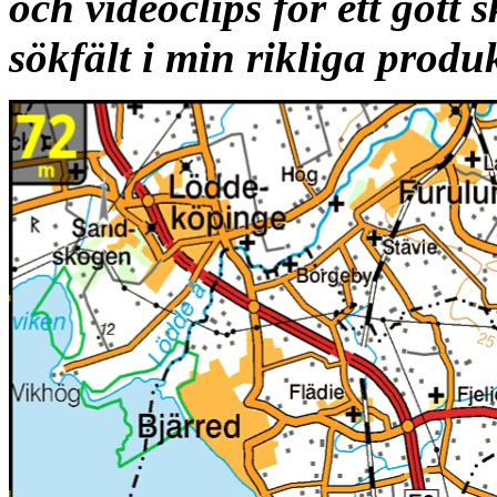
och videoclips för ett gott s
sökfält i min rikliga produk