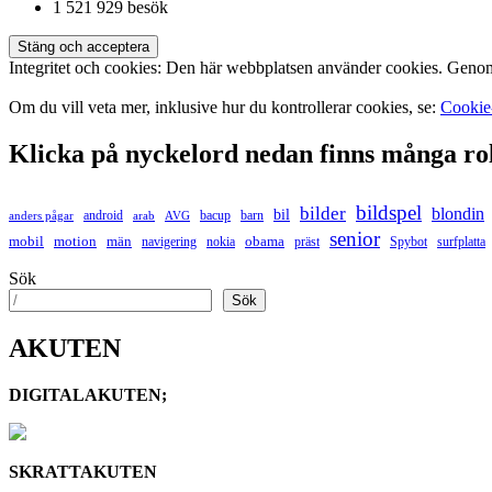
1 521 929 besök
Integritet och cookies: Den här webbplatsen använder cookies. Geno
Om du vill veta mer, inklusive hur du kontrollerar cookies, se:
Cookie
Klicka på nyckelord nedan finns många ro
bildspel
bilder
blondin
bil
android
bacup
barn
anders pågar
arab
AVG
senior
mobil
motion
män
obama
navigering
nokia
präst
Spybot
surfplatta
Sök
Sök
AKUTEN
DIGITALAKUTEN;
SKRATTAKUTEN