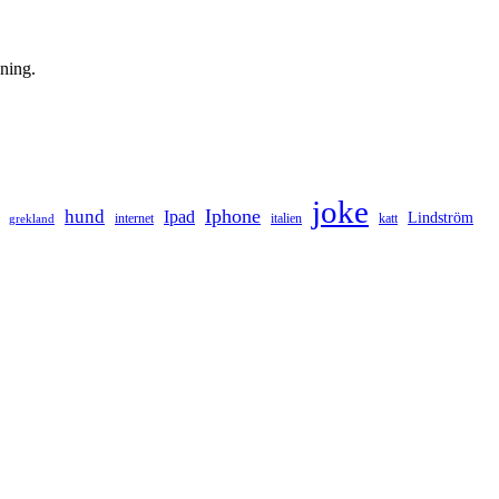
ning.
joke
hund
Iphone
Ipad
Lindström
internet
italien
katt
grekland