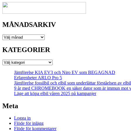
MÅNADSARKIV
MÅNADSARKIV
KATEGORIER
KATEGORIER
Jämförelse KIA EV3 och Niro EV som BEGAGNAD
Erfarenheter ARLO Pro 5
Jämförelse fossilbil och elbil som underlättar förståelsen av elb
9 år med CHROMEBOOK en säker dator som är immun mot v
Läge att köpa elbil våren 2025 på kampanjer
Meta
Logga in
Flöde för inlägg
Flöde för kommentarer