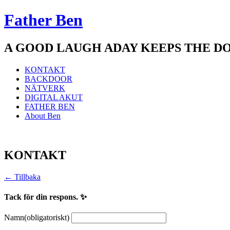
Father Ben
A GOOD LAUGH ADAY KEEPS THE D
Meny
Hoppa
KONTAKT
till
BACKDOOR
innehåll
NÄTVERK
DIGITAL AKUT
FATHER BEN
About Ben
KONTAKT
← Tillbaka
Tack för din respons. ✨
Namn
(obligatoriskt)