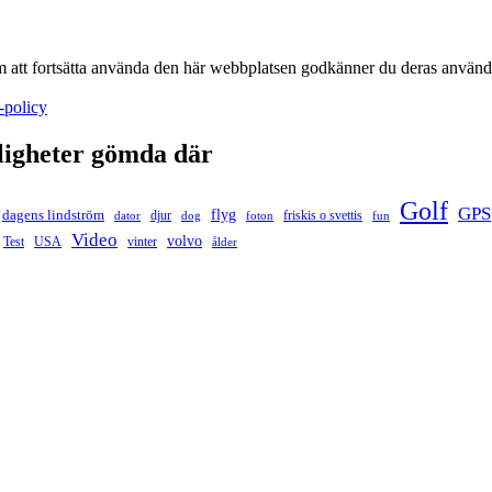
m att fortsätta använda den här webbplatsen godkänner du deras använd
-policy
ligheter gömda där
Golf
GPS
flyg
dagens lindström
djur
friskis o svettis
dator
dog
foton
fun
Video
volvo
Test
USA
vinter
ålder