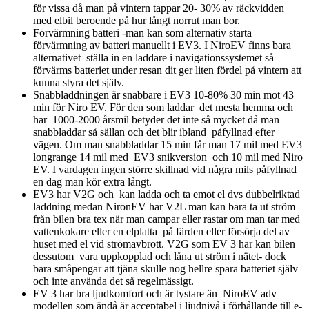
för vissa då man på vintern tappar 20- 30% av räckvidden
med elbil beroende på hur långt norrut man bor.
Förvärmning batteri -man kan som alternativ starta
förvärmning av batteri manuellt i EV3. I NiroEV finns bara
alternativet ställa in en laddare i navigationssystemet så
förvärms batteriet under resan dit ger liten fördel på vintern att
kunna styra det själv.
Snabbladdningen är snabbare i EV3 10-80% 30 min mot 43
min för Niro EV. För den som laddar det mesta hemma och
har 1000-2000 årsmil betyder det inte så mycket då man
snabbladdar så sällan och det blir ibland påfyllnad efter
vägen. Om man snabbladdar 15 min får man 17 mil med EV3
longrange 14 mil med EV3 snikversion och 10 mil med Niro
EV. I vardagen ingen större skillnad vid några mils påfyllnad
en dag man kör extra långt.
EV3 har V2G och kan ladda och ta emot el dvs dubbelriktad
laddning medan NironEV har V2L man kan bara ta ut ström
från bilen bra tex när man campar eller rastar om man tar med
vattenkokare eller en elplatta på färden eller försörja del av
huset med el vid strömavbrott. V2G som EV 3 har kan bilen
dessutom vara uppkopplad och låna ut ström i nätet- dock
bara småpengar att tjäna skulle nog hellre spara batteriet själv
och inte använda det så regelmässigt.
EV 3 har bra ljudkomfort och är tystare än NiroEV adv
modellen som ändå är acceptabel i ljudnivå i förhållande till e-