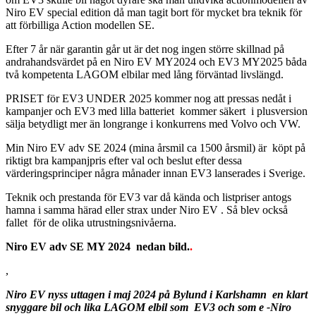
Niro EV special edition då man tagit bort för mycket bra teknik för
att förbilliga Action modellen SE.
Efter 7 år när garantin går ut är det nog ingen större skillnad på
andrahandsvärdet på en Niro EV MY2024 och EV3 MY2025 båda
två kompetenta LAGOM elbilar med lång förväntad livslängd.
PRISET för EV3 UNDER 2025 kommer nog att pressas nedåt i
kampanjer och EV3 med lilla batteriet kommer säkert i plusversion
sälja betydligt mer än longrange i konkurrens med Volvo och VW.
Min Niro EV adv SE 2024 (mina årsmil ca 1500 årsmil) är köpt på
riktigt bra kampanjpris efter val och beslut efter dessa
värderingsprinciper några månader innan EV3 lanserades i Sverige.
Teknik och prestanda för EV3 var då kända och listpriser antogs
hamna i samma härad eller strax under Niro EV . Så blev också
fallet för de olika utrustningsnivåerna.
Niro EV adv SE MY 2024 nedan bild.
.
,
Niro EV nyss uttagen i maj 2024 på Bylund i Karlshamn en klart
snyggare bil och lika LAGOM elbil som EV3 och som e -Niro