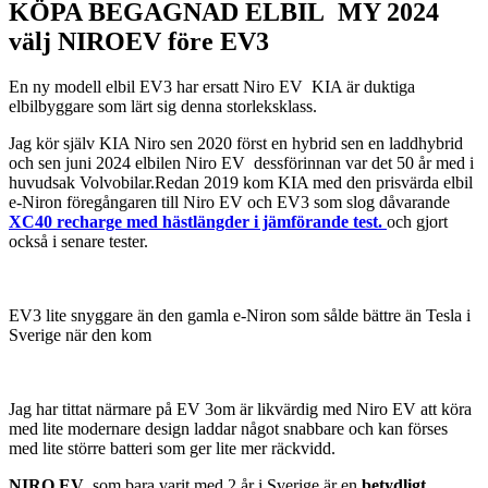
KÖPA BEGAGNAD ELBIL MY 2024
välj NIROEV före EV3
En ny modell elbil EV3 har ersatt Niro EV KIA är duktiga
elbilbyggare som lärt sig denna storleksklass.
Jag kör själv KIA Niro sen 2020 först en hybrid sen en laddhybrid
och sen juni 2024 elbilen Niro EV dessförinnan var det 50 år med i
huvudsak Volvobilar.Redan 2019 kom KIA med den prisvärda elbil
e-Niron föregångaren till Niro EV och EV3 som slog dåvarande
XC40 recharge med hästlängder i jämförande test.
och gjort
också i senare tester.
EV3 lite snyggare än den gamla e-Niron som sålde bättre än Tesla i
Sverige när den kom
Jag har tittat närmare på EV 3om är likvärdig med Niro EV att köra
med lite modernare design laddar något snabbare och kan förses
med lite större batteri som ger lite mer räckvidd.
NIRO EV
som bara varit med 2 år i Sverige är en
betydligt