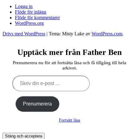
Logga in
Flöde för inlägg
Flöde för kommentarer
WordPress.org
Drivs med WordPress
|
Tema: Misty Lake av
WordPress.com
.
Upptäck mer från Father Ben
Prenumerera nu för att fortsätta läsa och få tillgång till hela
arkivet.
Skriv
din
e-
post
…
Prenumerera
Fortsätt läsa