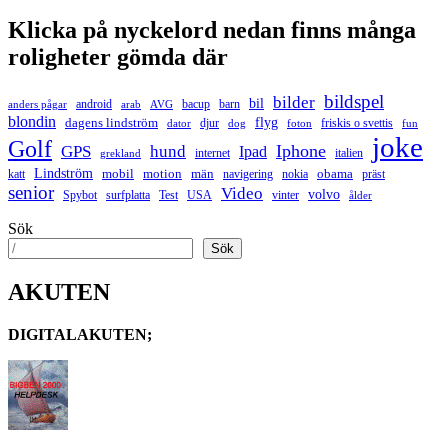
Klicka på nyckelord nedan finns många
roligheter gömda där
bildspel
bilder
bil
android
bacup
barn
anders pågar
arab
AVG
blondin
flyg
dagens lindström
djur
friskis o svettis
dator
dog
foton
fun
joke
Golf
hund
Iphone
GPS
Ipad
internet
italien
grekland
Lindström
mobil
motion
män
obama
katt
navigering
nokia
präst
senior
Video
volvo
Spybot
surfplatta
Test
USA
vinter
ålder
Sök
Sök
AKUTEN
DIGITALAKUTEN;