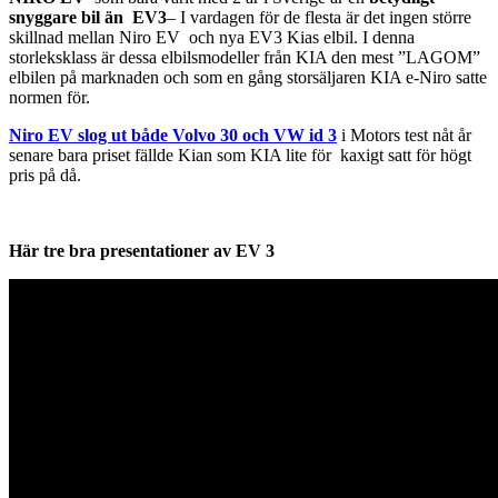
snyggare bil än EV3
– I vardagen för de flesta är det ingen större
skillnad mellan Niro EV och nya EV3 Kias elbil. I denna
storleksklass är dessa elbilsmodeller från KIA den mest ”LAGOM”
elbilen på marknaden och som en gång storsäljaren KIA e-Niro satte
normen för.
Niro EV slog ut både Volvo 30 och VW id 3
i Motors test nåt år
senare bara priset fällde Kian som KIA lite för kaxigt satt för högt
pris på då.
Här tre bra presentationer av EV 3