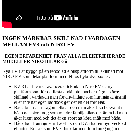
INGEN MÄRKBAR SKILLNAD I VARDAGEN
MELLAN EV3 och NIRO EV
EGEN ERFARENHET FRÅN ALLA ELEKTRIFIERADE
MODELLER NIRO-BILAR 6 år
Nya EV3 är byggd på en renodlad elbilsplattform till skillnad mot
NIRO EV som delar plattform med Niros hybridversioner.
EV 3 har lite mer avancerad teknik än Niro EV då ny
plattform som för de flesta ändå inte innebär någon större
skillnad i vardagen men för användare som har många årsmil
eller inte har egen laddbox ger det en del fördelar.
Båda bilarna är Lagom elbilar och man åker lika bekvämt i
båda och stora nog som mindre familjebilar- det är en bil man
åker lugnt med och det är en sport att köra snålt med båda.
Båda har framhjulsdrift 204 hk och EV3 har en nyutvecklad
elmotor. En sak som EV3 dock tar med från föregångaren