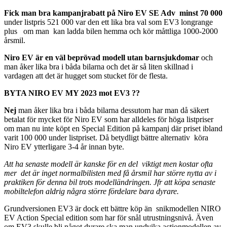
Fick man bra kampanjrabatt på Niro EV SE Adv minst 70 000
under listpris 521 000 var den ett lika bra val som EV3 longrange
plus om man kan ladda bilen hemma och kör måttliga 1000-2000
årsmil.
Niro EV är en väl beprövad modell utan barnsjukdomar
och
man åker lika bra i båda bilarna och det är så liten skillnad i
vardagen att det är hugget som stucket för de flesta.
BYTA NIRO EV MY 2023 mot EV3 ??
Nej
man åker lika bra i båda bilarna dessutom har man då säkert
betalat för mycket för Niro EV som har alldeles för höga listpriser
om man nu inte köpt en Special Edition på kampanj där priset ibland
varit 100 000 under listpriset. Då betydligt bättre alternativ köra
Niro EV ytterligare 3-4 år innan byte.
Att ha senaste modell är kanske för en del viktigt men kostar ofta
mer det är inget normalbilisten med få årsmil har större nytta av i
praktiken för denna bil trots modelländringen. Jfr att köpa senaste
mobiltelefon aldrig några större fördelare bara dyrare.
Grundversionen EV3 är dock ett bättre köp än snikmodellen NIRO
EV Action Special edition som har för snål utrustningsnivå. Även
om EV3 skulle bli något dyrare ska man undvika actionmodellen av