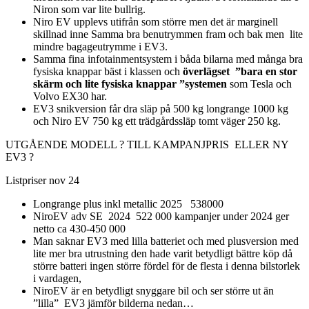
Niron som var lite bullrig.
Niro EV upplevs utifrån som större men det är marginell
skillnad inne Samma bra benutrymmen fram och bak men lite
mindre bagageutrymme i EV3.
Samma fina infotainmentsystem i båda bilarna med många bra
fysiska knappar bäst i klassen och
överlägset ”bara en stor
skärm och lite fysiska knappar ”systemen
som Tesla och
Volvo EX30 har.
EV3 snikversion får dra släp på 500 kg longrange 1000 kg
och Niro EV 750 kg ett trädgårdssläp tomt väger 250 kg.
UTGÅENDE MODELL ? TILL KAMPANJPRIS ELLER NY
EV3 ?
Listpriser nov 24
Longrange plus inkl metallic 2025 538000
NiroEV adv SE 2024 522 000 kampanjer under 2024 ger
netto ca 430-450 000
Man saknar EV3 med lilla batteriet och med plusversion med
lite mer bra utrustning den hade varit betydligt bättre köp då
större batteri ingen större fördel för de flesta i denna bilstorlek
i vardagen,
NiroEV är en betydligt snyggare bil och ser större ut än
”lilla” EV3 jämför bilderna nedan…