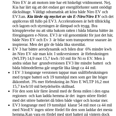
Niro EV är att motorn inte har ett hiskeligt vridmoment. Nej,
Kia har lärt sig att det endast ger energiförluster samt onödigt
däckslitage. Väldigt odramatisk att köra både Niro EV och
EV3:an.
Kia lärde sig mycket av sin E-Niro/Niro EV
och det
appliceras till fullo på EV3. Accelerationen är helt tillräcklig
och lagom och styrningen är dämpad och trygg. Bra
körupplevelse nu att sitta bakom ratten i båda bilarna bättre än
föregångaren e-Niron. EV3 är väl genomtänkt för just det här,
både Niro EV och Ev 3 är bilar som transporterar snarare än
inspirerar. Men det gör de båda lika storstilat.
EV 3 har bättre aerodynamik och bilen drar 6% mindre kwh
än Niro EV när man kör. I snikversionen är förbrukningen
(WLTP) 14,9 mot 15,7 kwh /10 mil för Ni ro EV. Men å
andra sidan har grundversionen EV3 lite mindre batteri och
båda bilmodellerna går ungefär lika långt ca 44 mil.
I EV 3 longrange versionen tappar man snålförbrukningen
med tyngre batteri och 19 tumshjul men som ger lite högre
åkkomfort. 3% mer förbrukning än Niro E WLTP 16,2 mot
15,7 kwh/10 mil betydelselös skillnad.
För den som kör färre årsmil med de flesta milen i den egna
regionen och kan ladda hemma är det ingen större fördel
med det större batteriet då bilen både väger och kostar mer.
EV3 longrange med 19 tumshjul klarar 54 mil mot ca 44 mil
med NiroEV ingen större fördel för den som laddar det mesta
hemma.Kan vara en fördel med stort batteri på vintern dock