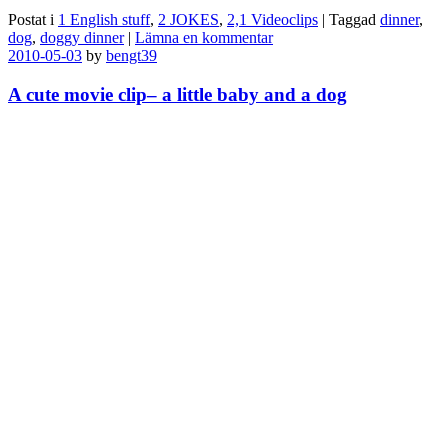
Postat i
1 English stuff
,
2 JOKES
,
2,1 Videoclips
|
Taggad
dinner
,
dog
,
doggy dinner
|
Lämna en kommentar
2010-05-03
by
bengt39
A cute movie clip– a little baby and a dog