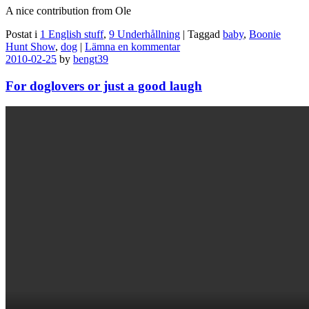
A nice contribution from Ole
Postat i
1 English stuff
,
9 Underhållning
|
Taggad
baby
,
Boonie
Hunt Show
,
dog
|
Lämna en kommentar
2010-02-25
by
bengt39
For doglovers or just a good laugh