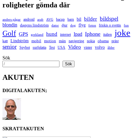
roligheter gömda där
bildspel
bilder
bil
android
bacup
barn
anders pågar
arab
AVG
blondin
flyg
dagens lindström
djur
friskis o svettis
dator
dog
foton
fun
joke
Golf
hund
Iphone
GPS
Ipad
internet
italien
grekland
Lindström
mobil
motion
män
obama
katt
navigering
nokia
präst
senior
Video
volvo
Spybot
surfplatta
Test
USA
vinter
ålder
Sök
Sök
AKUTEN
DIGITALAKUTEN;
SKRATTAKUTEN