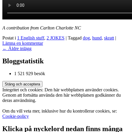
A contribution from Carlton Charlotte NC
Postat i
1 English stuff
,
2 JOKES
|
Taggad
dog
,
hund
,
skratt
|
Lämna en kommentar
Inläggsnavigering
←
Äldre inlägg
Bloggstatistik
1 521 929 besök
Integritet och cookies: Den här webbplatsen använder cookies.
Genom att fortsätta använda den här webbplatsen godkänner du
deras användning.
Om du vill veta mer, inklusive hur du kontrollerar cookies, se:
Cookie-policy
Klicka på nyckelord nedan finns många