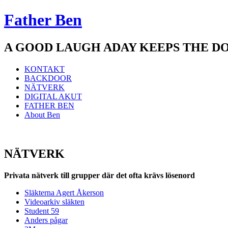
Father Ben
A GOOD LAUGH ADAY KEEPS THE D
Meny
Hoppa
KONTAKT
till
BACKDOOR
innehåll
NÄTVERK
DIGITAL AKUT
FATHER BEN
About Ben
NÄTVERK
Privata nätverk till grupper där det ofta krävs lösenord
Släkterna Agert Åkerson
Videoarkiv släkten
Student 59
Anders pågar