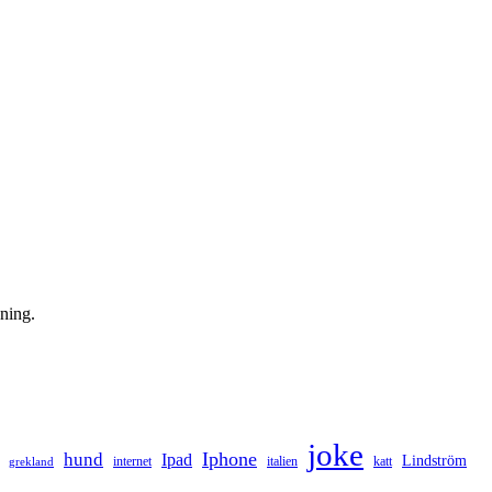
ning.
joke
hund
Iphone
Ipad
Lindström
internet
italien
katt
grekland