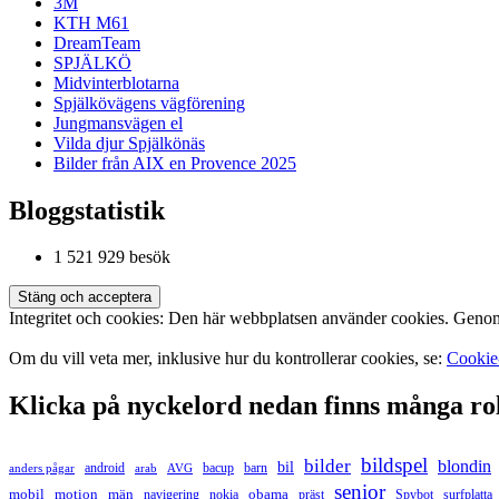
3M
KTH M61
DreamTeam
SPJÄLKÖ
Midvinterblotarna
Spjälkövägens vägförening
Jungmansvägen el
Vilda djur Spjälkönäs
Bilder från AIX en Provence 2025
Bloggstatistik
1 521 929 besök
Integritet och cookies: Den här webbplatsen använder cookies. Geno
Om du vill veta mer, inklusive hur du kontrollerar cookies, se:
Cookie
Klicka på nyckelord nedan finns många ro
bildspel
bilder
blondin
bil
android
bacup
barn
anders pågar
arab
AVG
senior
mobil
motion
män
obama
navigering
nokia
präst
Spybot
surfplatta