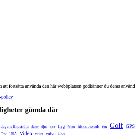
m att fortsätta använda den här webbplatsen godkänner du deras använd
-policy
ligheter gömda där
Golf
GPS
flyg
dagens lindström
djur
friskis o svettis
dator
dog
foton
fun
Video
volvo
Test
USA
vinter
ålder