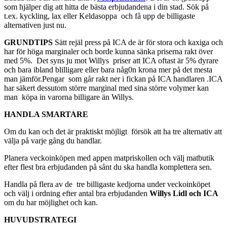
som hjälper dig att hitta de bästa erbjudandena i din stad. Sök på
t.ex. kyckling, lax eller Keldasoppa och få upp de billigaste
alternativen just nu.
GRUNDTIPS
Sätt rejäl press på ICA de är för stora och kaxiga och
har för höga marginaler och borde kunna sänka priserna rakt över
med 5%. Det syns ju mot Willys priser att ICA oftast är 5% dyrare
och bara ibland blilligare eller bara någ0n krona mer på det mesta
man jämför.Pengar som går rakt ner i fickan på ICA handlaren .ICA
har säkert dessutom större marginal med sina större volymer kan
man köpa in varorna billigare än Willys.
HANDLA SMARTARE
Om du kan och det är praktiskt möjligt försök att ha tre alternativ att
välja på varje gång du handlar.
Planera veckoinköpen med appen matpriskollen och välj matbutik
efter flest bra erbjudanden på sånt du ska handla komplettera sen.
Handla på flera av de tre billigaste kedjorna under veckoinköpet
och välj i ordning efter antal bra erbjudanden
Willys Lidl och ICA
om du har möjlighet och kan.
HUVUDSTRATEGI