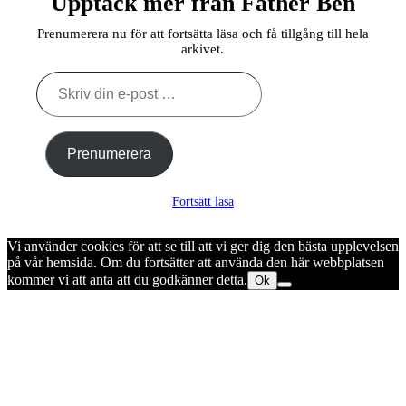
Upptäck mer från Father Ben
Prenumerera nu för att fortsätta läsa och få tillgång till hela
arkivet.
Skriv
din
e-
post
…
Prenumerera
Fortsätt läsa
Vi använder cookies för att se till att vi ger dig den bästa upplevelsen
på vår hemsida. Om du fortsätter att använda den här webbplatsen
kommer vi att anta att du godkänner detta.
Ok