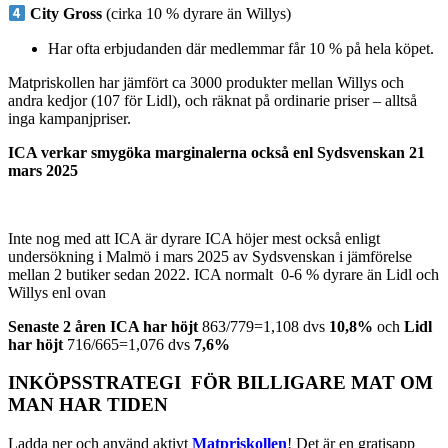
City Gross
(cirka 10 % dyrare än Willys)
Har ofta erbjudanden där medlemmar får 10 % på hela köpet.
Matpriskollen har jämfört ca 3000 produkter mellan Willys och
andra kedjor (107 för Lidl), och räknat på ordinarie priser – alltså
inga kampanjpriser.
ICA verkar smygöka marginalerna också enl Sydsvenskan 21
mars 2025
Inte nog med att ICA är dyrare ICA höjer mest också enligt
undersökning i Malmö i mars 2025 av Sydsvenskan i jämförelse
mellan 2 butiker sedan 2022. ICA normalt 0-6 % dyrare än Lidl och
Willys enl ovan
Senaste 2 åren ICA har höjt
863/779=1,108 dvs
10,8%
och
Lidl
har höjt
716/665=1,076 dvs
7,6%
INKÖPSSTRATEGI FÖR BILLIGARE MAT OM
MAN HAR TIDEN
Ladda ner och använd aktivt
Matpriskollen
! Det är en gratisapp