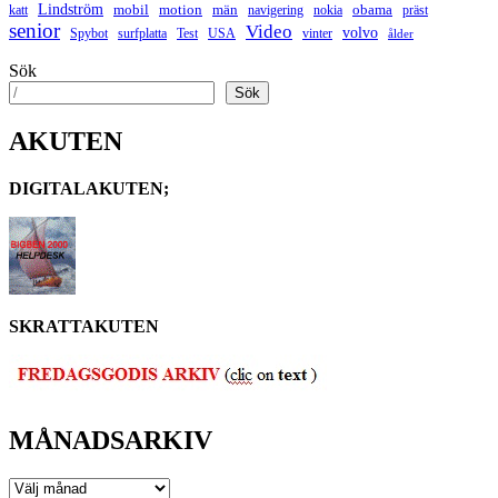
Lindström
mobil
motion
män
obama
katt
navigering
nokia
präst
senior
Video
volvo
Spybot
surfplatta
Test
USA
vinter
ålder
Sök
Sök
AKUTEN
DIGITALAKUTEN;
SKRATTAKUTEN
MÅNADSARKIV
MÅNADSARKIV