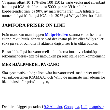
Vi sparar oftast 10-15% eller 100-150 kr varje vecka mot att enbart
handla på ICA det blir minst 5000 per år. Vi har ändrat
köpbeteendet från ca 90% av matvarorna från ICA tidigare till
numera högst hälften på ICA och 30 % på Willys 10% hos Lidl.
JÄMFÖRA PRISER ON LINE
Från mars kan man i appen
Matpriskollen
scanna varor hemma
eller direkt i butik för att se vad det kostar på Ica eller Willys eller
söka på varor och ofta få aktuella dagspriser från olika butiker.
En snabbkoll på basvaror mellan butikerna innan veckoinköp
rekommenderas- titta på nätbutiken på resp ställe som komplement.
MER HJÄLPMEDEL PÅ GÅNG
Ska systematiskt börja lista våra basvaror med med priser mellan
vår inköpsställen ICAMAXI och Willy de närmaste månaderna för
ökad känsla för prissättningen,
Det här inlägget postades i
9.2 Allmänt
,
Coop
,
ica
,
Lidl
,
matpriser
,