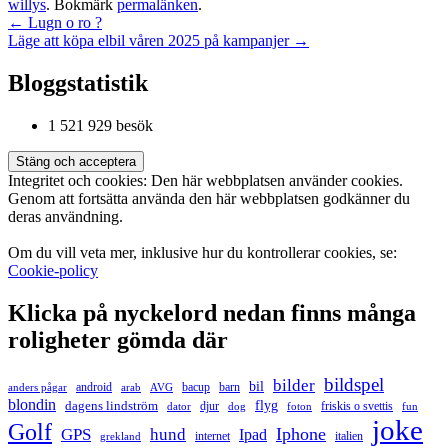
willys
. Bokmärk
permalänken
.
Inläggsnavigering
←
Lugn o ro ?
Läge att köpa elbil våren 2025 på kampanjer
→
Bloggstatistik
1 521 929 besök
Integritet och cookies: Den här webbplatsen använder cookies.
Genom att fortsätta använda den här webbplatsen godkänner du
deras användning.
Om du vill veta mer, inklusive hur du kontrollerar cookies, se:
Cookie-policy
Klicka på nyckelord nedan finns många
roligheter gömda där
bildspel
bilder
bil
android
bacup
barn
anders pågar
arab
AVG
blondin
flyg
dagens lindström
djur
friskis o svettis
dator
dog
foton
fun
joke
Golf
hund
Iphone
GPS
Ipad
internet
italien
grekland