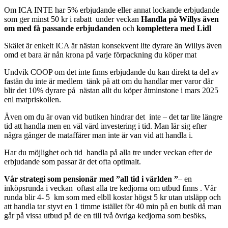
Om ICA INTE har 5% erbjudande eller annat lockande erbjudande
som ger minst 50 kr i rabatt under veckan
Handla på Willys även
om med få passande erbjudanden
och
komplettera med Lidl
Skälet är enkelt ICA är nästan konsekvent lite dyrare än Willys även
omd et bara är nån krona på varje förpackning du köper mat
Undvik COOP om det inte finns erbjudande du kan direkt ta del av
fastän du inte är medlem tänk på att om du handlar mer varor där
blir det 10% dyrare på nästan allt du köper åtminstone i mars 2025
enl matpriskollen.
Även om du är ovan vid butiken hindrar det inte – det tar lite längre
tid att handla men en väl värd investering i tid. Man lär sig efter
några gånger de mataffärer man inte är van vid att handla i.
Har du möjlighet och tid handla på alla tre under veckan efter de
erbjudande som passar är det ofta optimalt.
Vår strategi som pensionär
med ”all tid i världen ”
– en
inköpsrunda i veckan oftast alla tre kedjorna om utbud finns . Vår
runda blir 4- 5 km som med elbll kostar högst 5 kr utan utsläpp och
att handla tar styvt en 1 timme istället för 40 min på en butik då man
går på vissa utbud på de en till två övriga kedjorna som besöks,